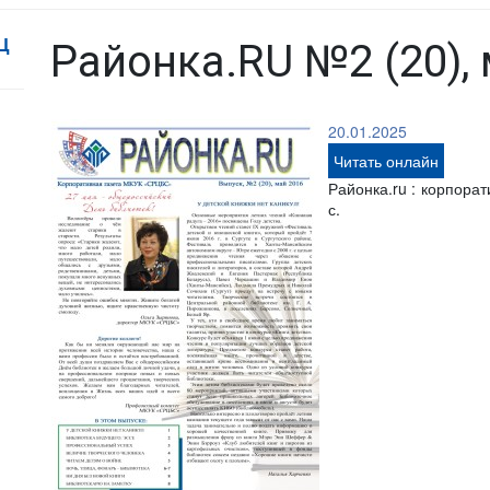
Ц
Районка.RU №2 (20),
20.01.2025
Читать онлайн
Районка.ru : корпорат
с.