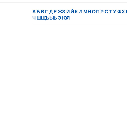
А
Б
В
Г
Д
Е
Ж
З
И
Й
К
Л
М
Н
О
П
Р
С
Т
У
Ф
Х
Ч
Ш
Щ
Ъ
Ы
Ь
Э
Ю
Я