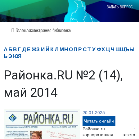
ЗАДАТЬ ВОПРОС
Главная
Электронная библиотека
А
Б
В
Г
Д
Е
Ж
З
И
Й
К
Л
М
Н
О
П
Р
С
Т
У
Ф
Х
Ц
Ч
Ш
Щ
Ъ
Ы
Ь
Э
Ю
Я
Районка.RU №2 (14),
май 2014
20.01.2025
Читать онлайн
Районка.ru :
корпоративная газета