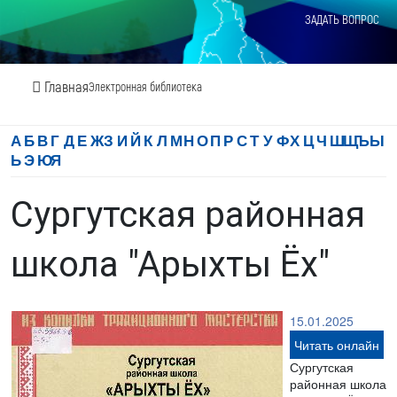
ЗАДАТЬ ВОПРОС
Главная
Электронная библиотека
А
Б
В
Г
Д
Е
Ж
З
И
Й
К
Л
М
Н
О
П
Р
С
Т
У
Ф
Х
Ц
Ч
Ш
Щ
Ъ
Ы
Ь
Э
Ю
Я
Сургутская районная
школа "Арыхты Ёх"
15.01.2025
Читать онлайн
Сургутская
районная школа