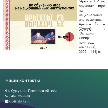
"Арыхты Ёх" по
обучению игре
на
национальных
инструментах.
Арыхты Ёх. –
[Сургут] :
[Западно-
Сибир.
полиграф.
компания],
2005. – [14] с.
Наши контакты
г. Сургут, пр. Пролетарский, 10/3
(3462) 25-25-34
crb@raionka.ru