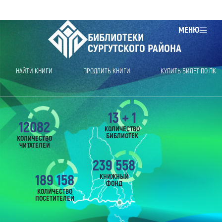
МЕНЮ
БИБЛИОТЕКИ
СУРГУТСКОГО РАЙОНА
НАЙТИ КНИГИ
ПРОДЛИТЬ КНИГИ
КУПИТЬ БИЛЕТ ПО ПК
13 + 1
12082
КОЛИЧЕСТВО
БИБЛИОТЕК
КОЛИЧЕСТВО
ЧИТАТЕЛЕЙ
239 558
189 158
КНИЖНЫЙ
ФОНД
КОЛИЧЕСТВО
ПОСЕТИТЕЛЕЙ