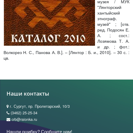
музея / МУК
"Лянторский
хантыйский
этнограф.
музей" ; [отв.
ред. Подосян Е.
А. ; сост.:
Лозямова Т. А.
и др. ; фот.:
Волкорез Н. С., Панова А. В.]. – [Лянтор : Б. и., 2010]. – 30 с. :
цв.
Наши контакты
г. Сургут, пр. Пролетарский, 10/3
(3462) 25-25-34
crb@raionka.ru
Нашли ошибку? Сообщите нам!