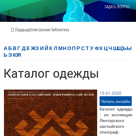
ЗАДАТЬ ВОПРОС
Главная
Электронная библиотека
А
Б
В
Г
Д
Е
Ж
З
И
Й
К
Л
М
Н
О
П
Р
С
Т
У
Ф
Х
Ц
Ч
Ш
Щ
Ъ
Ы
Ь
Э
Ю
Я
Каталог одежды
15.01.2025
Читать онлайн
Каталог одежды
: из коллекции
Лянторского
хантыйского
этнограф.