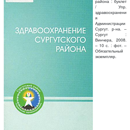
района : буклет
/ Упр.
здравоохранени
я
Администрации
Сургут. р-на. –
Сургут :
Винчера, 2008.
– 10 с. : фот. –
Обязательный
экземпляр.