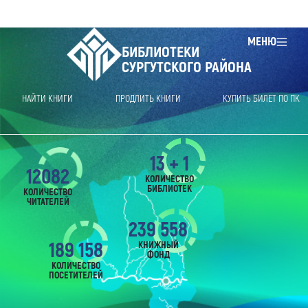
МЕНЮ
БИБЛИОТЕКИ
СУРГУТСКОГО РАЙОНА
НАЙТИ КНИГИ
ПРОДЛИТЬ КНИГИ
КУПИТЬ БИЛЕТ ПО ПК
13 + 1
12082
КОЛИЧЕСТВО
БИБЛИОТЕК
КОЛИЧЕСТВО
ЧИТАТЕЛЕЙ
239 558
189 158
КНИЖНЫЙ
ФОНД
КОЛИЧЕСТВО
ПОСЕТИТЕЛЕЙ