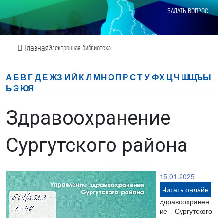
ЗАДАТЬ ВОПРОС
Главная
Электронная библиотека
А
Б
В
Г
Д
Е
Ж
З
И
Й
К
Л
М
Н
О
П
Р
С
Т
У
Ф
Х
Ц
Ч
Ш
Щ
Ъ
Ы
Ь
Э
Ю
Я
Здравоохранение
Сургутского района
15.01.2025
Читать онлайн
Здравоохранен
ие Сургутского