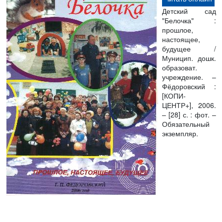
Детский сад
"Белочка" :
прошлое,
настоящее,
будущее /
Муницип. дошк.
образоват.
учреждение. –
Фёдоровский :
[КОПИ-
ЦЕНТР+], 2006.
– [28] с. : фот. –
Обязательный
экземпляр.