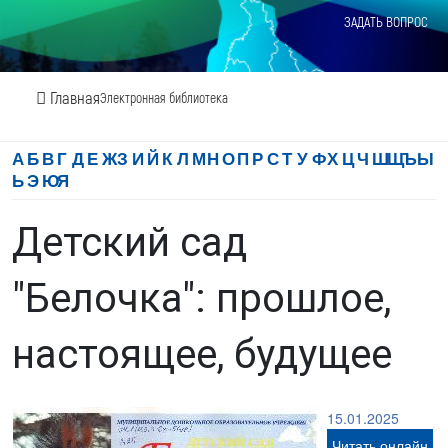
ЗАДАТЬ ВОПРОС
Главная
Электронная библиотека
А
Б
В
Г
Д
Е
Ж
З
И
Й
К
Л
М
Н
О
П
Р
С
Т
У
Ф
Х
Ц
Ч
Ш
Щ
Ъ
Ы
Ь
Э
Ю
Я
Детский сад
"Белочка": прошлое,
настоящее, будущее
15.01.2025
Читать онлайн