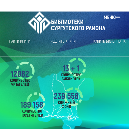
МЕНЮ
БИБЛИОТЕКИ
СУРГУТСКОГО РАЙОНА
НАЙТИ КНИГИ
ПРОДЛИТЬ КНИГИ
КУПИТЬ БИЛЕТ ПО ПК
13 + 1
12082
КОЛИЧЕСТВО
БИБЛИОТЕК
КОЛИЧЕСТВО
ЧИТАТЕЛЕЙ
239 558
189 158
КНИЖНЫЙ
ФОНД
КОЛИЧЕСТВО
ПОСЕТИТЕЛЕЙ