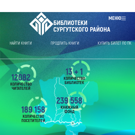
МЕНЮ
БИБЛИОТЕКИ
СУРГУТСКОГО РАЙОНА
НАЙТИ КНИГИ
ПРОДЛИТЬ КНИГИ
КУПИТЬ БИЛЕТ ПО ПК
13 + 1
12082
КОЛИЧЕСТВО
БИБЛИОТЕК
КОЛИЧЕСТВО
ЧИТАТЕЛЕЙ
239 558
189 158
КНИЖНЫЙ
ФОНД
КОЛИЧЕСТВО
ПОСЕТИТЕЛЕЙ