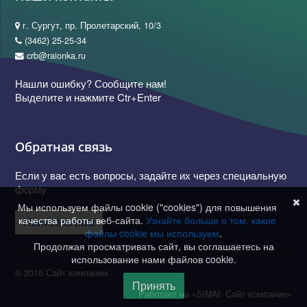
г. Сургут, пр. Пролетарский, 10/3
(3462) 25-25-34
crb@raionka.ru
Нашли ошибку? Сообщите нам!
Выделите и нажмите Ctr+Enter
Обратная связь
Если у вас есть вопросы, задайте их через специальную
форму
Мы используем файлы cookie ("cookies") для повышения
качества работы веб-сайта.
Узнайте больше о том, какие
Написать нам
файлы cookie мы используем
.
Продолжая просматривать сайт, вы соглашаетесь на
использование нами файлов cookie.
© 2016 Сайт компании
Принять
Работает на «SIMAI: Сайт компании»