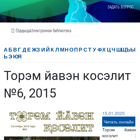
ЗАДАТЬ ВОПРОС
Главная
Электронная библиотека
А
Б
В
Г
Д
Е
Ж
З
И
Й
К
Л
М
Н
О
П
Р
С
Т
У
Ф
Х
Ц
Ч
Ш
Щ
Ъ
Ы
Ь
Э
Ю
Я
Торэм йавэн косэлит
№6, 2015
15.01.2025
Читать онлайн
Торэм йавэн
косэлит :