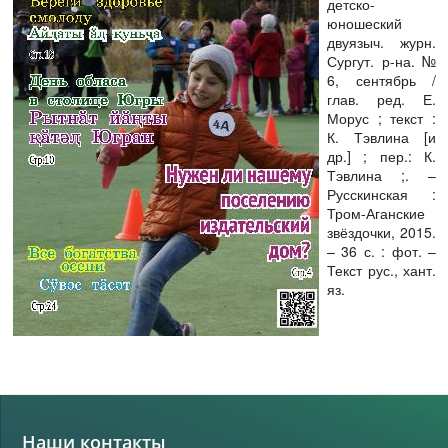
детско-
юношеский
двуязыч. журн.
Сургут. р-на. №
6, сентябрь /
глав. ред. Е.
Морус ; текст :
К. Тэвлина [и
др.] ; пер.: К.
Тэвлина ;. –
Русскинская :
Тром-Аганские
звёздочки, 2015.
– 36 с. : фот. –
Текст рус., хант.
яз.
Наши контакты