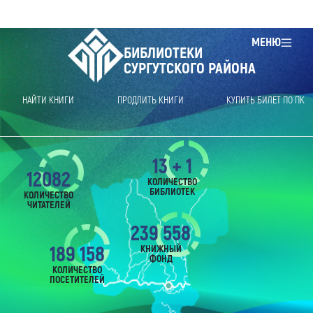
МЕНЮ
БИБЛИОТЕКИ
СУРГУТСКОГО РАЙОНА
НАЙТИ КНИГИ
ПРОДЛИТЬ КНИГИ
КУПИТЬ БИЛЕТ ПО ПК
13 + 1
12082
КОЛИЧЕСТВО
БИБЛИОТЕК
КОЛИЧЕСТВО
ЧИТАТЕЛЕЙ
239 558
189 158
КНИЖНЫЙ
ФОНД
КОЛИЧЕСТВО
ПОСЕТИТЕЛЕЙ