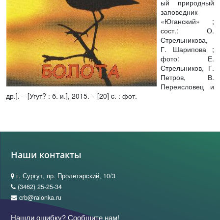
ый природный
заповедник
«Юганский» ;
сост.: О.
Стрельникова,
Г. Шарипова ;
фото: Е.
Стрельников, Г.
Петров, В.
Переясловец и
др.]. – [Угут? : б. и.], 2015. – [20] c. : фот.
Наши контакты
г. Сургут, пр. Пролетарский, 10/3
(3462) 25-25-34
crb@raionka.ru
Нашли ошибку? Сообщите нам!