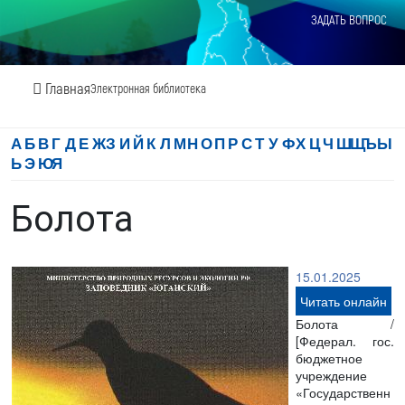
ЗАДАТЬ ВОПРОС
Главная
Электронная библиотека
А
Б
В
Г
Д
Е
Ж
З
И
Й
К
Л
М
Н
О
П
Р
С
Т
У
Ф
Х
Ц
Ч
Ш
Щ
Ъ
Ы
Ь
Э
Ю
Я
Болота
15.01.2025
Читать онлайн
Болота /
[Федерал. гос.
бюджетное
учреждение
«Государственн