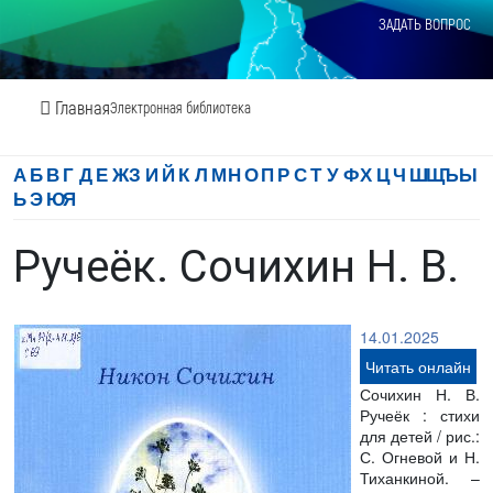
ЗАДАТЬ ВОПРОС
Главная
Электронная библиотека
А
Б
В
Г
Д
Е
Ж
З
И
Й
К
Л
М
Н
О
П
Р
С
Т
У
Ф
Х
Ц
Ч
Ш
Щ
Ъ
Ы
Ь
Э
Ю
Я
Ручеёк. Сочихин Н. В.
14.01.2025
Читать онлайн
Сочихин Н. В.
Ручеёк : стихи
для детей / рис.:
С. Огневой и Н.
Тиханкиной. –