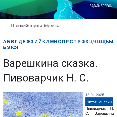
ЗАДАТЬ ВОПРОС
Главная
Электронная библиотека
А
Б
В
Г
Д
Е
Ж
З
И
Й
К
Л
М
Н
О
П
Р
С
Т
У
Ф
Х
Ц
Ч
Ш
Щ
Ъ
Ы
Ь
Э
Ю
Я
Варешкина сказка.
Пивоварчик Н. С.
13.01.2025
Читать онлайн
Пивоварчик Н.
С. Варешкина