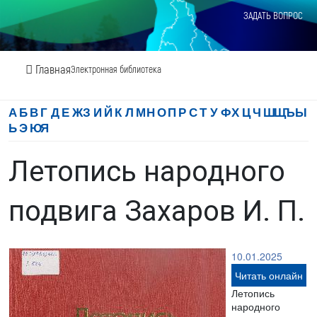
ЗАДАТЬ ВОПРОС
Главная
Электронная библиотека
А
Б
В
Г
Д
Е
Ж
З
И
Й
К
Л
М
Н
О
П
Р
С
Т
У
Ф
Х
Ц
Ч
Ш
Щ
Ъ
Ы
Ь
Э
Ю
Я
Летопись народного
подвига Захаров И. П.
10.01.2025
Читать онлайн
Летопись
народного