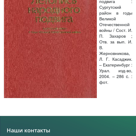
подвига :
Сургутский
район в годы
Великой
Отечественной
войны / Сост. И.
П. Захаров ;
Отв. за вып. И.
В.
Жерновникова,
Л. Г. Касаджик.
– Екатеринбург :
Урал. изд-во,
2004. – 286 c. :
фот.
Наши контакты