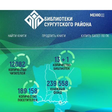
МЕНЮ
БИБЛИОТЕКИ
СУРГУТСКОГО РАЙОНА
НАЙТИ КНИГИ
ПРОДЛИТЬ КНИГИ
КУПИТЬ БИЛЕТ ПО ПК
13 + 1
12082
КОЛИЧЕСТВО
БИБЛИОТЕК
КОЛИЧЕСТВО
ЧИТАТЕЛЕЙ
239 558
189 158
КНИЖНЫЙ
ФОНД
КОЛИЧЕСТВО
ПОСЕТИТЕЛЕЙ