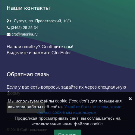
Наши контакты
г. Сургут, пр. Пролетарский, 10/3
(3462) 25-25-34
crb@raionka.ru
Нашли ошибку? Сообщите нам!
Выделите и нажмите Ctr+Enter
Обратная связь
Если у вас есть вопросы, задайте их через специальную
форму
Мы используем файлы cookie ("cookies") для повышения
качества работы веб-сайта.
Узнайте больше о том, какие
Написать нам
файлы cookie мы используем
.
Продолжая просматривать сайт, вы соглашаетесь на
использование нами файлов cookie.
© 2016 Сайт компании