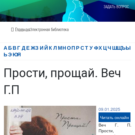
ЗАДАТЬ ВОПРОС
Главная
Электронная библиотека
А
Б
В
Г
Д
Е
Ж
З
И
Й
К
Л
М
Н
О
П
Р
С
Т
У
Ф
Х
Ц
Ч
Ш
Щ
Ъ
Ы
Ь
Э
Ю
Я
Прости, прощай. Веч
Г.П
09.01.2025
Читать онлайн
Веч Г. П.
Прости,