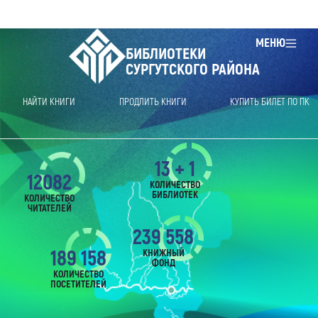
МЕНЮ
БИБЛИОТЕКИ
СУРГУТСКОГО РАЙОНА
НАЙТИ КНИГИ
ПРОДЛИТЬ КНИГИ
КУПИТЬ БИЛЕТ ПО ПК
13 + 1
12082
КОЛИЧЕСТВО
БИБЛИОТЕК
КОЛИЧЕСТВО
ЧИТАТЕЛЕЙ
239 558
189 158
КНИЖНЫЙ
ФОНД
КОЛИЧЕСТВО
ПОСЕТИТЕЛЕЙ