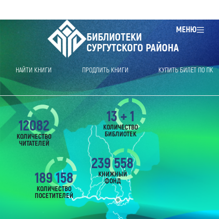
МЕНЮ
БИБЛИОТЕКИ
СУРГУТСКОГО РАЙОНА
НАЙТИ КНИГИ
ПРОДЛИТЬ КНИГИ
КУПИТЬ БИЛЕТ ПО ПК
13 + 1
12082
КОЛИЧЕСТВО
БИБЛИОТЕК
КОЛИЧЕСТВО
ЧИТАТЕЛЕЙ
239 558
189 158
КНИЖНЫЙ
ФОНД
КОЛИЧЕСТВО
ПОСЕТИТЕЛЕЙ