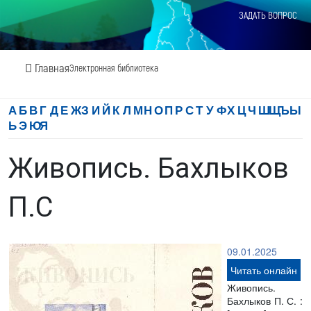
ЗАДАТЬ ВОПРОС
Главная
Электронная библиотека
А
Б
В
Г
Д
Е
Ж
З
И
Й
К
Л
М
Н
О
П
Р
С
Т
У
Ф
Х
Ц
Ч
Ш
Щ
Ъ
Ы
Ь
Э
Ю
Я
Живопись. Бахлыков
П.С
09.01.2025
Читать онлайн
Живопись.
Бахлыков П. С. :