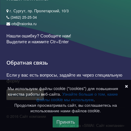
г. Сургут, пр. Пролетарский, 10/3
(3462) 25-25-34
crb@raionka.ru
Нашли ошибку? Сообщите нам!
Выделите и нажмите Ctr+Enter
Обратная связь
Если у вас есть вопросы, задайте их через специальную
форму
Мы используем файлы cookie ("cookies") для повышения
качества работы веб-сайта.
Узнайте больше о том, какие
Написать нам
файлы cookie мы используем
.
Продолжая просматривать сайт, вы соглашаетесь на
использование нами файлов cookie.
© 2016 Сайт компании
Принять
Работает на «SIMAI: Сайт компании»