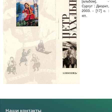
[альбом]. -
Сургут : Диорит,
2003. - [17] с. :
ил.
Наши контакты