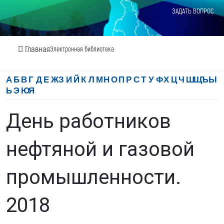
ЗАДАТЬ ВОПРОС
Главная
Электронная библиотека
А
Б
В
Г
Д
Е
Ж
З
И
Й
К
Л
М
Н
О
П
Р
С
Т
У
Ф
Х
Ц
Ч
Ш
Щ
Ъ
Ы
Ь
Э
Ю
Я
День работников
нефтяной и газовой
промышленности.
2018