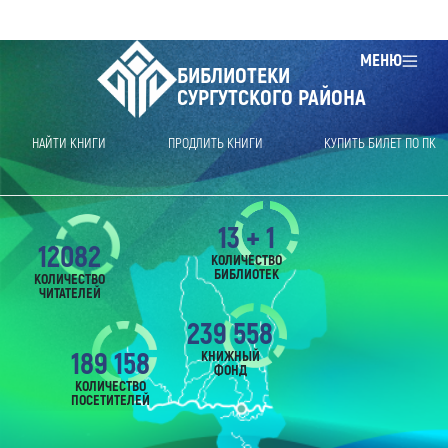
МЕНЮ
БИБЛИОТЕКИ
СУРГУТСКОГО РАЙОНА
НАЙТИ КНИГИ
ПРОДЛИТЬ КНИГИ
КУПИТЬ БИЛЕТ ПО ПК
13 + 1
12082
КОЛИЧЕСТВО
БИБЛИОТЕК
КОЛИЧЕСТВО
ЧИТАТЕЛЕЙ
239 558
189 158
КНИЖНЫЙ
ФОНД
КОЛИЧЕСТВО
ПОСЕТИТЕЛЕЙ