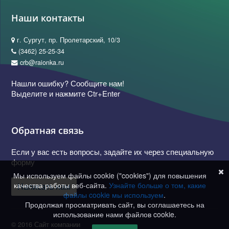
Наши контакты
г. Сургут, пр. Пролетарский, 10/3
(3462) 25-25-34
crb@raionka.ru
Нашли ошибку? Сообщите нам!
Выделите и нажмите Ctr+Enter
Обратная связь
Если у вас есть вопросы, задайте их через специальную
форму
Мы используем файлы cookie ("cookies") для повышения
качества работы веб-сайта.
Узнайте больше о том, какие
Написать нам
файлы cookie мы используем
.
Продолжая просматривать сайт, вы соглашаетесь на
использование нами файлов cookie.
© 2016 Сайт компании