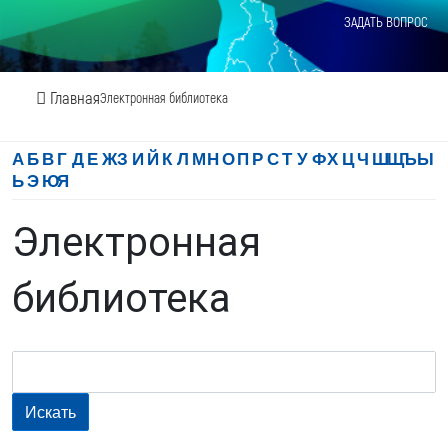
ЗАДАТЬ ВОПРОС
Главная
Электронная библиотека
А
Б
В
Г
Д
Е
Ж
З
И
Й
К
Л
М
Н
О
П
Р
С
Т
У
Ф
Х
Ц
Ч
Ш
Щ
Ъ
Ы
Ь
Э
Ю
Я
Электронная
библиотека