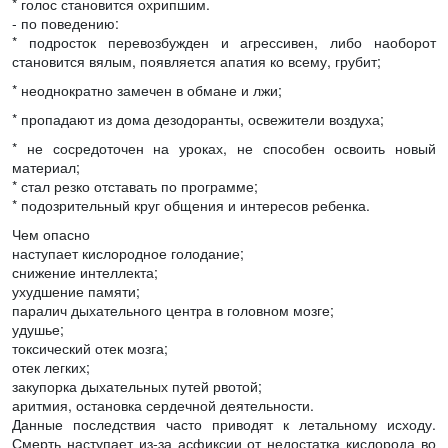
* голос становится охрипшим.
- по поведению:
* подросток перевозбужден и агрессивен, либо наоборот
становится вялым, появляется апатия ко всему, грубит;
* неоднократно замечен в обмане и лжи;
* пропадают из дома дезодоранты, освежители воздуха;
* не сосредоточен на уроках, не способен освоить новый
материал;
* стал резко отставать по программе;
* подозрительный круг общения и интересов ребенка.
Чем опасно
наступает кислородное голодание;
снижение интеллекта;
ухудшение памяти;
паралич дыхательного центра в головном мозге;
удушье;
токсический отек мозга;
отек легких;
закупорка дыхательных путей рвотой;
аритмия, остановка сердечной деятельности.
Данные последствия часто приводят к летальному исходу.
Смерть наступает из-за асфиксии от недостатка кислорода во