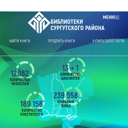
МЕНЮ
БИБЛИОТЕКИ
СУРГУТСКОГО РАЙОНА
НАЙТИ КНИГИ
ПРОДЛИТЬ КНИГИ
КУПИТЬ БИЛЕТ ПО ПК
13 + 1
12082
КОЛИЧЕСТВО
БИБЛИОТЕК
КОЛИЧЕСТВО
ЧИТАТЕЛЕЙ
239 558
189 158
КНИЖНЫЙ
ФОНД
КОЛИЧЕСТВО
ПОСЕТИТЕЛЕЙ