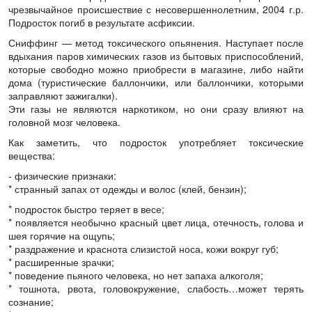
чрезвычайное происшествие с несовершеннолетним, 2004 г.р.
Подросток погиб в результате асфиксии.
Сниффинг — метод токсического опьянения. Наступает после
вдыхания паров химических газов из бытовых приспособлений,
которые свободно можно приобрести в магазине, либо найти
дома (туристические баллончики, или баллончики, которыми
заправляют зажигалки).
Эти газы не являются наркотиком, но они сразу влияют на
головной мозг человека.
Как заметить, что подросток употребляет токсические
вещества:
- физические признаки:
* странный запах от одежды и волос (клей, бензин);
* подросток быстро теряет в весе;
* появляется необычно красный цвет лица, отечность, голова и
шея горячие на ощупь;
* раздражение и краснота слизистой носа, кожи вокруг губ;
* расширенные зрачки;
* поведение пьяного человека, но нет запаха алкоголя;
* тошнота, рвота, головокружение, слабость…может терять
сознание;