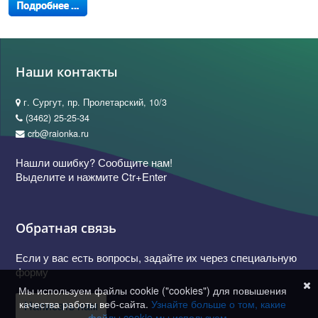
Наши контакты
г. Сургут, пр. Пролетарский, 10/3
(3462) 25-25-34
crb@raionka.ru
Нашли ошибку? Сообщите нам!
Выделите и нажмите Ctr+Enter
Обратная связь
Если у вас есть вопросы, задайте их через специальную
форму
Мы используем файлы cookie ("cookies") для повышения
качества работы веб-сайта.
Узнайте больше о том, какие
Написать нам
файлы cookie мы используем
.