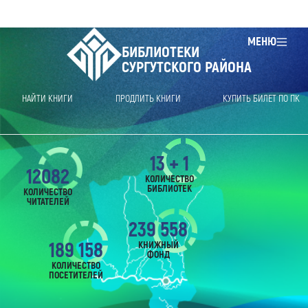
МЕНЮ
БИБЛИОТЕКИ
СУРГУТСКОГО РАЙОНА
НАЙТИ КНИГИ
ПРОДЛИТЬ КНИГИ
КУПИТЬ БИЛЕТ ПО ПК
13 + 1
12082
КОЛИЧЕСТВО
БИБЛИОТЕК
КОЛИЧЕСТВО
ЧИТАТЕЛЕЙ
239 558
189 158
КНИЖНЫЙ
ФОНД
КОЛИЧЕСТВО
ПОСЕТИТЕЛЕЙ