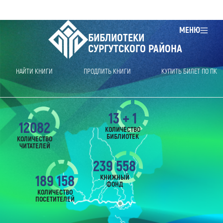
МЕНЮ
БИБЛИОТЕКИ
СУРГУТСКОГО РАЙОНА
НАЙТИ КНИГИ
ПРОДЛИТЬ КНИГИ
КУПИТЬ БИЛЕТ ПО ПК
13 + 1
12082
КОЛИЧЕСТВО
БИБЛИОТЕК
КОЛИЧЕСТВО
ЧИТАТЕЛЕЙ
239 558
189 158
КНИЖНЫЙ
ФОНД
КОЛИЧЕСТВО
ПОСЕТИТЕЛЕЙ