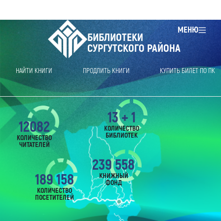
МЕНЮ
БИБЛИОТЕКИ
СУРГУТСКОГО РАЙОНА
НАЙТИ КНИГИ
ПРОДЛИТЬ КНИГИ
КУПИТЬ БИЛЕТ ПО ПК
13 + 1
12082
КОЛИЧЕСТВО
БИБЛИОТЕК
КОЛИЧЕСТВО
ЧИТАТЕЛЕЙ
239 558
189 158
КНИЖНЫЙ
ФОНД
КОЛИЧЕСТВО
ПОСЕТИТЕЛЕЙ