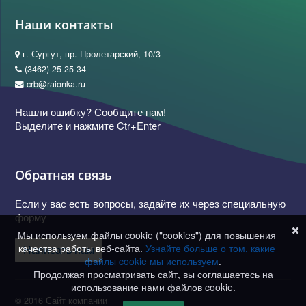
Наши контакты
г. Сургут, пр. Пролетарский, 10/3
(3462) 25-25-34
crb@raionka.ru
Нашли ошибку? Сообщите нам!
Выделите и нажмите Ctr+Enter
Обратная связь
Если у вас есть вопросы, задайте их через специальную
форму
Мы используем файлы cookie ("cookies") для повышения
качества работы веб-сайта.
Узнайте больше о том, какие
Написать нам
файлы cookie мы используем
.
Продолжая просматривать сайт, вы соглашаетесь на
использование нами файлов cookie.
© 2016 Сайт компании