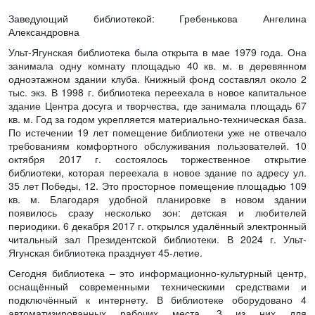
Заведующий библиотекой: Гребенькова Ангелина
Александровна
Ульт-Ягунская библиотека была открыта в мае 1979 года. Она
занимала одну комнату площадью 40 кв. м. в деревянном
одноэтажном здании клуба. Книжный фонд составлял около 2
тыс. экз. В 1998 г. библиотека переехала в новое капитальное
здание Центра досуга и творчества, где занимала площадь 67
кв. м. Год за годом укрепляется материально-техническая база.
По истечении 19 лет помещение библиотеки уже не отвечало
требованиям комфортного обслуживания пользователей. 10
октября 2017 г. состоялось торжественное открытие
библиотеки, которая переехала в новое здание по адресу ул.
35 лет Победы, 12. Это просторное помещение площадью 109
кв. м. Благодаря удобной планировке в новом здании
появилось сразу несколько зон: детская и любителей
периодики. 6 декабря 2017 г. открылся удалённый электронный
читальный зал Президентской библиотеки. В 2024 г. Ульт-
Ягунская библиотека празднует 45-летие.
Сегодня библиотека – это информационно-культурный центр,
оснащённый современными техническими средствами и
подключённый к интернету. В библиотеке оборудовано 4
автоматизированных рабочих места, 3 из них для