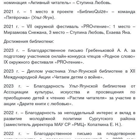
номинация «Активный читатель» – Ступина Любовь.
2021 г. – 1 место в проекте «БиблиоQuize» – команда
«Пятёрочка» (Ульт-Ягун).
2021 г. – VII окружной фестиваль «PROчтение»: 1 место –
Мирзамова Снежана, 3 место – Ступина Любовь, Ехаева Яна.
Достижения библиотеки:
2023 г. – Благодарственное письмо Гребеньковой А. А. за
подготовку участников онлайн-конкурса чтецов «Родное слово»
IX окружного фестиваля «PROчтение».
2023 г. – Диплом участника Ульт-Ягунской библиотеке в XII
Международной Акции «Читаем детям о войне».
2023 г. – Благодарность Ульт-Ягунской библиотеке от
Ассоциации культуры, искусства и просвещения по
приобщению детей к чтению «Растим читателя» за участие в
акции «Дарите книги с любовью».
2022 г. – Благодарность за неподдельный интерес и вклад в
развитие молодёжной политики Сургутского района
(заместитель директора МАУ СР «РМЦ» Копаткина Е. Н.).
2022 г. – Благодарственное письмо за плодотворное
сотрудничество в проведении мероприятий в 2022 году