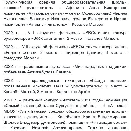
«Ульт-Ягунская средняя общеобразовательная школа»,
классный руководитель – Афонина Анна Викторовна;
номинация «Читающая семья» – семья Сковородиных: Марина
Николаевна, Владимир Иванович, дочери Екатерина и Ирина;
номинация «Активный читатель» – Ковалёв Матвей.
2022 г. – VIII окружной фестиваль «PROчтение» конкурс
буктрейлеров «Book-симпатия»: 2 место – Ковалёв Матвей.
2022 г. – VIII окружной фестиваль «PROчтение» конкурс чтецов
«Родное слово»: 2 место – Бирющев Даниил, 3 место –
Ахмедова Мариям.
2022 г. – районный конкурс эссе «Мир народных традиций»:
победитель Аджикабулова Самира.
2022 г. – краеведческая викторина «Всегда первые»,
посвящённая 45-летию ПАО «Сургутнефтегаз»: 2 место –
Ковалёв Матвей, 3 место – Карапетян Артём.
2021 г. – районный конкурс «Читатель 2021 года»: номинация
«Самый читающий класс Сургутского района» – 5 «А» класс
МБОУ «Ульт-Ягунская средняя общеобразовательная школа»,
классный руководитель – Копейченко Ирина Владимировна,
Шалаев Владимир Дмитриевич; номинация «Читающая семья»
– Косичкин Николай Александрович, Татьяна Ивановна;