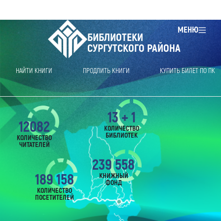
МЕНЮ
БИБЛИОТЕКИ
СУРГУТСКОГО РАЙОНА
НАЙТИ КНИГИ
ПРОДЛИТЬ КНИГИ
КУПИТЬ БИЛЕТ ПО ПК
13 + 1
12082
КОЛИЧЕСТВО
БИБЛИОТЕК
КОЛИЧЕСТВО
ЧИТАТЕЛЕЙ
239 558
189 158
КНИЖНЫЙ
ФОНД
КОЛИЧЕСТВО
ПОСЕТИТЕЛЕЙ