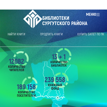
МЕНЮ
БИБЛИОТЕКИ
СУРГУТСКОГО РАЙОНА
НАЙТИ КНИГИ
ПРОДЛИТЬ КНИГИ
КУПИТЬ БИЛЕТ ПО ПК
13 + 1
12082
КОЛИЧЕСТВО
БИБЛИОТЕК
КОЛИЧЕСТВО
ЧИТАТЕЛЕЙ
239 558
189 158
КНИЖНЫЙ
ФОНД
КОЛИЧЕСТВО
ПОСЕТИТЕЛЕЙ