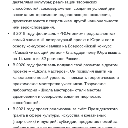
деятелями культуры; реализации творческих
способностей, самовыражения; создания условий для
воспитания терпимости подрастающего поколения,
дружеских чувств к сверстникам другой национальности
или вероисповедания.
В 2018 году фестиваль «PROчтение» представлен как
самый значимый литературный проект в Югре и лег в
основу конкурсной заявки на Всероссийский конкурс
«Самый читающий регион» благодаря чему Югра вышла
на 14 место из 82 регионов России.
В 2020 году фестиваль получил своё развитие в другом
проекте – «Школа мастеров». Он позволил выйти на
качественно новый уровень – повысить теоретическое и
практическое мастерство участников. Творческие
лаборатории «Школа мастеров» стали местом
вдохновения и совершенствования творческих
способностей.
В 2021 году проект реализован за счёт: Президентского
гранта в сфере культуры, искусства и креативных
(творческих) индустрий; субсидии, предоставляемой за
победу в конкурсе проектов на организацию культурно-