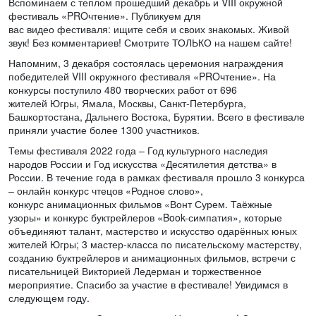
Вспоминаем с теплом прошедший декабрь и VIII окружной
фестиваль «PROчтение». Публикуем для
вас видео фестиваля: ищите себя и своих знакомых. Живой
звук! Без комментариев! Смотрите ТОЛЬКО на нашем сайте!
Напомним, 3 декабря состоялась церемония награждения
победителей VIII окружного фестиваля «PROчтение». На
конкурсы поступило 480 творческих работ от 696
жителей Югры, Ямала, Москвы, Санкт-Петербурга,
Башкортостана, Дальнего Востока, Бурятии. Всего в фестивале
приняли участие более 1300 участников.
Темы фестиваля 2022 года – Год культурного наследия
народов России и Год искусства «Десятилетия детства» в
России. В течение года в рамках фестиваля прошло 3 конкурса
– онлайн конкурс чтецов «Родное слово»,
конкурс анимационных фильмов «Вонт Сурем. Таёжные
узоры» и конкурс буктрейлеров «Book-симпатия», которые
объединяют талант, мастерство и искусство одарённых юных
жителей Югры; 3 мастер-класса по писательскому мастерству,
созданию буктрейлеров и анимационных фильмов, встречи с
писательницей Викторией Ледерман и торжественное
мероприятие. Спасибо за участие в фестивале! Увидимся в
следующем году.